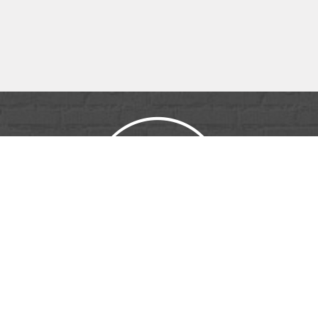
ID PUB & MÉDIA
16 Rue Henri Régnault