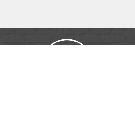
ID PUB & MÉDIA
16 Rue Henri Régnault
81100
Castres