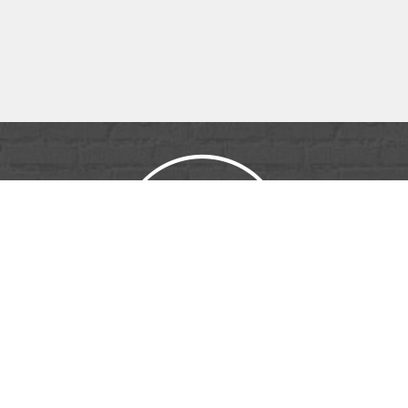
ID PUB & MÉDIA
16 Rue Henri Régnault