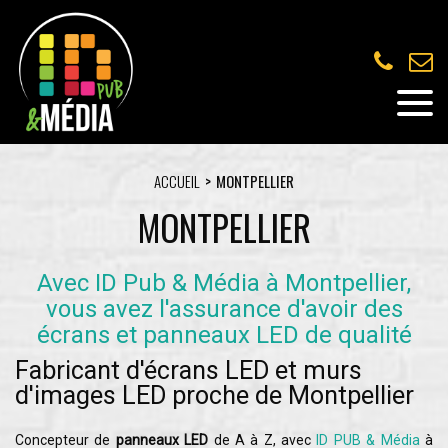
ACCUEIL
MONTPELLIER
MONTPELLIER
Avec ID Pub & Média à Montpellier,
vous avez l'assurance d'avoir des
écrans et panneaux LED de qualité
Fabricant d'écrans LED et murs
d'images LED proche de Montpellier
Concepteur de
panneaux LED
de A à Z, avec
ID PUB & Média
à