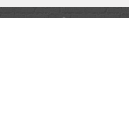
ID PUB & MÉDIA
16 Rue Henri Régnault
81100
Castres
Téléphone
05 63 72 21 00