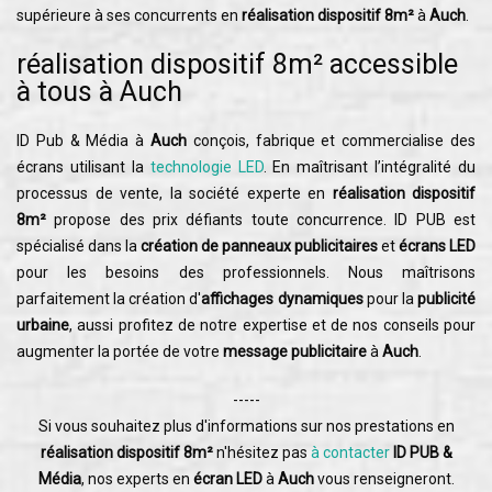
supérieure à ses concurrents en
réalisation dispositif 8m²
à
Auch
.
réalisation dispositif 8m² accessible
à tous à Auch
ID Pub & Média à
Auch
conçois, fabrique et commercialise des
écrans utilisant la
technologie LED
. En maîtrisant l’intégralité du
processus de vente, la société experte en
réalisation dispositif
8m²
propose des prix défiants toute concurrence. ID PUB est
spécialisé dans la
création de panneaux publicitaires
et
écrans LED
pour les besoins des professionnels. Nous maîtrisons
parfaitement la création d'
affichages dynamiques
pour la
publicité
urbaine
, aussi profitez de notre expertise et de nos conseils pour
augmenter la portée de votre
message publicitaire
à
Auch
.
-----
Si vous souhaitez plus d'informations sur nos prestations en
réalisation dispositif 8m²
n'hésitez pas
à contacter
ID PUB &
Média
, nos experts en
écran LED
à
Auch
vous renseigneront.