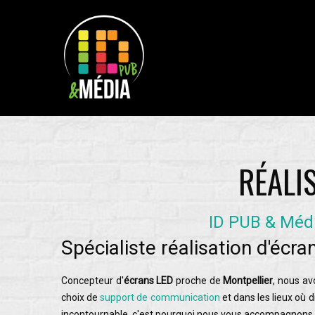
RÉALI
ID PUB & Médi
Spécialiste réalisation d'écr
Concepteur d'
écrans LED
proche de
Montpellier
, nous av
choix de
support de communication
et dans les lieux où 
incontournable, c'est pourquoi nous vous accompagnons 