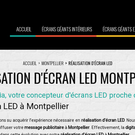
ACCUEIL
ÉCRANS GÉANTS INTÉRIEURS
ÉCRANS GÉANTS E
ACCUEIL
MONTPELLIER
RÉALISATION D'ÉCRAN LED
SATION D'ÉCRAN LED MONTP
a, votre concepteur d'écrans LED proche 
an LED à Montpellier
ons su acquérir l’expérience nécessaire en
réalisation d'écran LED
. Nou
diffuser votre
message publicitaire
à
Montpellier
. Effectivement, la
digit
dans cette évolution avec notre
réalisation d'écran LED
à
Montpellier
.