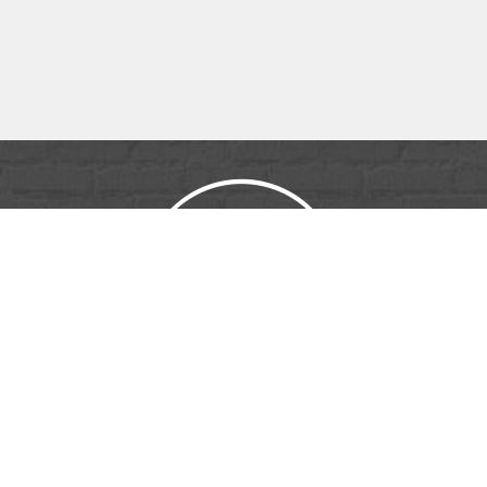
ID PUB & MÉDIA
16 Rue Henri Régnault