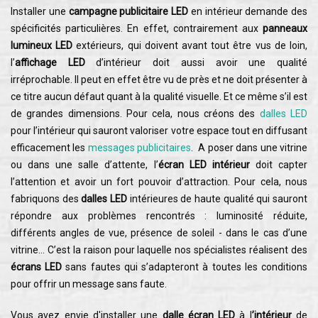
Installer une
campagne publicitaire
LED
en intérieur demande des
spécificités particulières. En effet, contrairement aux
panneaux
lumineux LED
extérieurs, qui doivent avant tout être vus de loin,
l’
affichage LED
d’intérieur doit aussi avoir une qualité
irréprochable. Il peut en effet être vu de près et ne doit présenter à
ce titre aucun défaut quant à la qualité visuelle. Et ce même s’il est
de grandes dimensions. Pour cela, nous créons des
dalles LED
pour l’intérieur qui sauront valoriser votre espace tout en diffusant
efficacement les
messages publicitaires
. A poser dans une vitrine
ou dans une salle d’attente, l’
écran LED intérieur
doit capter
l’attention et avoir un fort pouvoir d’attraction. Pour cela, nous
fabriquons des
dalles LED
intérieures de haute qualité qui sauront
répondre aux problèmes rencontrés : luminosité réduite,
différents angles de vue, présence de soleil - dans le cas d’une
vitrine… C’est la raison pour laquelle nos spécialistes réalisent des
écrans LED
sans fautes qui s’adapteront à toutes les conditions
pour offrir un message sans faute.
Vous avez envie d'installer une
dalle écran LED
à l
’intérieur
de